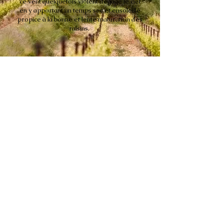
ce vent quelquefois violent dégage le ciel
en y apportant un temps sec et ensoleillé
propice à la bonne et lente maturation des
raisins.
SOLS
Dominance argilo-calcaire, gréseux
sur les pentes,
sols à cailloutis-
calcaire sur le plateau