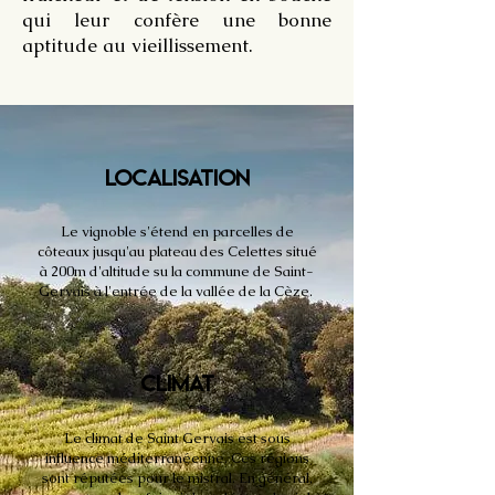
qui leur confère une bonne
aptitude au
vieillissement
.
LOCALISATION
Le vignoble
s'étend en parcelles de
côteaux jusqu'au plateau des Celettes situé
à 200m d'altitude su la commune de
Saint-
Gervais à l'entrée de la vallée de la Cèze.
CLIMAT
Le climat de Saint
Gervais
est sous
influence méditerranéenne. Ces régions
sont réputées pour le mistral. En général,